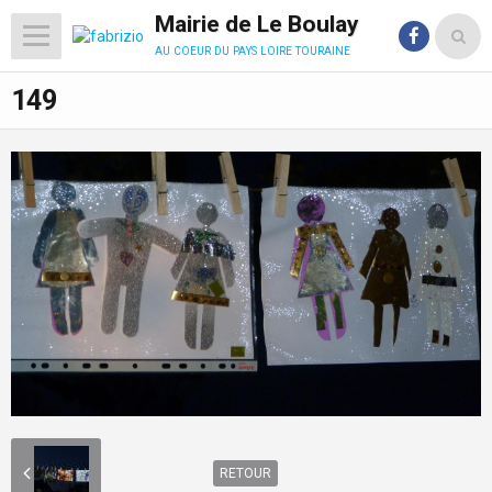
Mairie de Le Boulay
au coeur du pays loire touraine
149
RETOUR